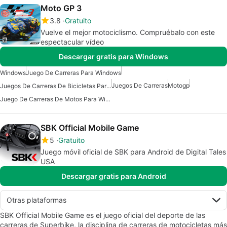
Moto GP 3
3.8
Gratuito
Vuelve el mejor motociclismo. Compruébalo con este
espectacular vídeo
Descargar gratis para Windows
Windows
Juego De Carreras Para Windows
Juegos De Carreras
Motogp
Juegos De Carreras De Bicicletas Para Windows
Juego De Carreras De Motos Para Windows
SBK Official Mobile Game
5
Gratuito
Juego móvil oficial de SBK para Android de Digital Tales
USA
Descargar gratis para Android
Otras plataformas
SBK Official Mobile Game es el juego oficial del deporte de las
carreras de Superbike, la disciplina de carreras de motocicletas más