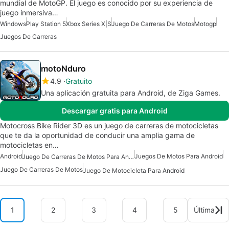
mundial de MotoGP. El juego es conocido por su experiencia de
juego inmersiva…
Windows
Play Station 5
Xbox Series X|S
Juego De Carreras De Motos
Motogp
Juegos De Carreras
motoNduro
4.9
Gratuito
Una aplicación gratuita para Android, de Ziga Games.
Descargar gratis para Android
Motocross Bike Rider 3D es un juego de carreras de motocicletas
que te da la oportunidad de conducir una amplia gama de
motocicletas en…
Android
Juegos De Motos Para Android
Juego De Carreras De Motos Para Android
Juego De Carreras De Motos
Juego De Motocicleta Para Android
1
2
3
4
5
Última