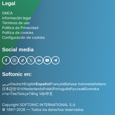
Legal
DMCA
Información legal
Términos de uso
Política de Privacidad
Política de cookies
Configuración de cookies
Social media
Softonic en:
عربي
Deutsch
English
Español
Français
Bahasa Indonesia
Italiano
日本語
한국어
Nederlands
Polski
Português
Русский
Svenska
ภาษาไทย
Türkçe
Tiếng Việt
中文
Copyright SOFTONIC INTERNATIONAL S.A.
© 1997–2026 — Todos los derechos reservados