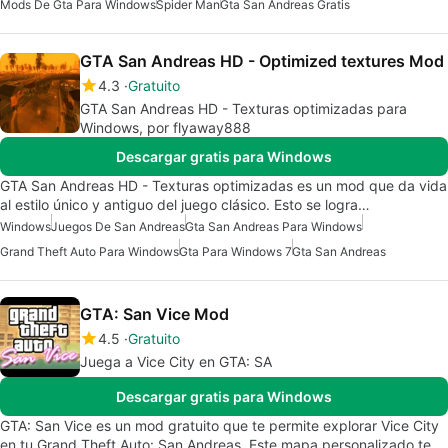
Mods De Gta Para Windows
Spider Man
Gta San Andreas Gratis
GTA San Andreas HD - Optimized textures Mod
4.3
Gratuito
GTA San Andreas HD - Texturas optimizadas para
Windows, por flyaway888
Descargar gratis para Windows
GTA San Andreas HD - Texturas optimizadas es un mod que da vida
al estilo único y antiguo del juego clásico. Esto se logra…
Windows
Juegos De San Andreas
Gta San Andreas Para Windows
Grand Theft Auto Para Windows
Gta Para Windows 7
Gta San Andreas
GTA: San Vice Mod
4.5
Gratuito
Juega a Vice City en GTA: SA
Descargar gratis para Windows
GTA: San Vice es un mod gratuito que te permite explorar Vice City
en tu Grand Theft Auto: San Andreas. Este mapa personalizado te…