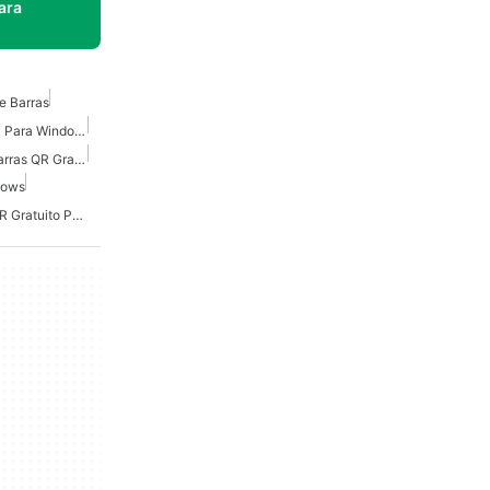
ara
e Barras
Generador De Código QR Para Windows
Escáner De Código De Barras QR Gratuito Para Windows
dows
Generador De Códigos QR Gratuito Para Windows