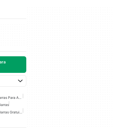
ara
Escáner De Código De Barras Para Android
Barras
Escáner De Códigos De Barras Gratuito Para Android