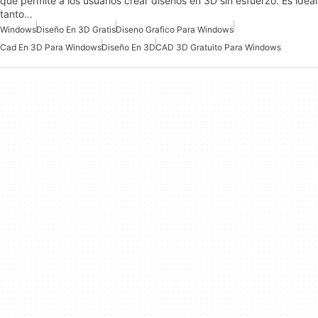
que permite a los usuarios crear diseños en 3D sin esfuerzo. Es ideal
tanto…
Windows
Diseño En 3D Gratis
Diseno Grafico Para Windows
Cad En 3D Para Windows
Diseño En 3D
CAD 3D Gratuito Para Windows