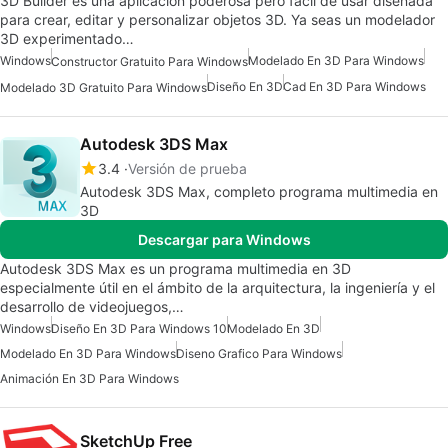
3D Builder es una aplicación poderosa pero fácil de usar diseñada
para crear, editar y personalizar objetos 3D. Ya seas un modelador
3D experimentado…
Windows
Modelado En 3D Para Windows
Constructor Gratuito Para Windows
Diseño En 3D
Cad En 3D Para Windows
Modelado 3D Gratuito Para Windows
Autodesk 3DS Max
3.4
Versión de prueba
Autodesk 3DS Max, completo programa multimedia en
3D
Descargar para Windows
Autodesk 3DS Max es un programa multimedia en 3D
especialmente útil en el ámbito de la arquitectura, la ingeniería y el
desarrollo de videojuegos,…
Windows
Diseño En 3D Para Windows 10
Modelado En 3D
Modelado En 3D Para Windows
Diseno Grafico Para Windows
Animación En 3D Para Windows
SketchUp Free