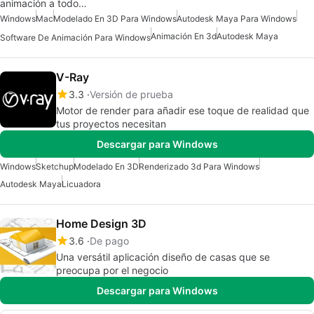
animación a todo…
Windows
Mac
Modelado En 3D Para Windows
Autodesk Maya Para Windows
Animación En 3d
Autodesk Maya
Software De Animación Para Windows
V-Ray
3.3
Versión de prueba
Motor de render para añadir ese toque de realidad que
tus proyectos necesitan
Descargar para Windows
Windows
Sketchup
Modelado En 3D
Renderizado 3d Para Windows
Autodesk Maya
Licuadora
Home Design 3D
3.6
De pago
Una versátil aplicación diseño de casas que se
preocupa por el negocio
Descargar para Windows