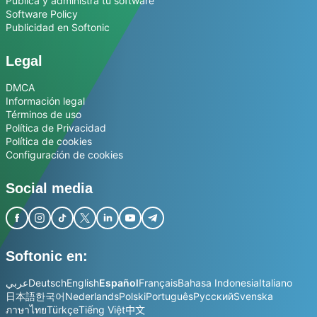
Publica y administra tu software
Software Policy
Publicidad en Softonic
Legal
DMCA
Información legal
Términos de uso
Política de Privacidad
Política de cookies
Configuración de cookies
Social media
Softonic en:
عربي
Deutsch
English
Español
Français
Bahasa Indonesia
Italiano
日本語
한국어
Nederlands
Polski
Português
Русский
Svenska
ภาษาไทย
Türkçe
Tiếng Việt
中文