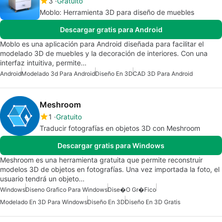
3
Gratuito
Moblo: Herramienta 3D para diseño de muebles
Descargar gratis para Android
Moblo es una aplicación para Android diseñada para facilitar el
modelado 3D de muebles y la decoración de interiores. Con una
interfaz intuitiva, permite…
Android
Modelado 3d Para Android
Diseño En 3D
CAD 3D Para Android
Meshroom
1
Gratuito
Traducir fotografías en objetos 3D con Meshroom
Descargar gratis para Windows
Meshroom es una herramienta gratuita que permite reconstruir
modelos 3D de objetos en fotografías. Una vez importada la foto, el
usuario tendrá un objeto…
Windows
Diseno Grafico Para Windows
Dise�o Gr�fico
Modelado En 3D Para Windows
Diseño En 3D
Diseño En 3D Gratis