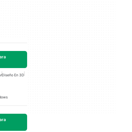
ara
r
Diseño En 3D
ndows
ara