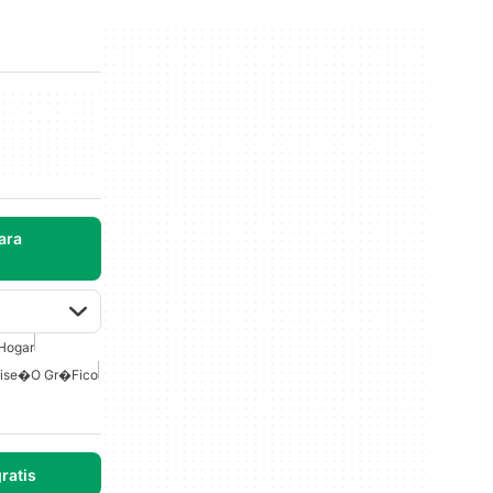
ara
Hogar
ise�o Gr�fico
ratis