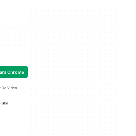
para Chrome
r De Video
Tube