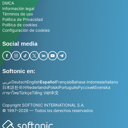
DMCA
Información legal
Términos de uso
Política de Privacidad
Política de cookies
Configuración de cookies
Social media
Softonic en:
عربي
Deutsch
English
Español
Français
Bahasa Indonesia
Italiano
日本語
한국어
Nederlands
Polski
Português
Русский
Svenska
ภาษาไทย
Türkçe
Tiếng Việt
中文
Copyright SOFTONIC INTERNATIONAL S.A.
© 1997–2026 — Todos los derechos reservados