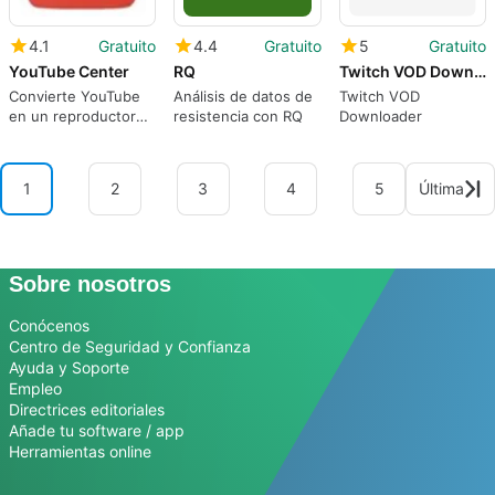
4.1
Gratuito
4.4
Gratuito
5
Gratuito
YouTube Center
RQ
Twitch VOD Downloader
Convierte YouTube
Análisis de datos de
Twitch VOD
en un reproductor
resistencia con RQ
Downloader
configurable con
YouTube Center
1
2
3
4
5
Última
Sobre nosotros
Conócenos
Centro de Seguridad y Confianza
Ayuda y Soporte
Empleo
Directrices editoriales
Añade tu software / app
Herramientas online