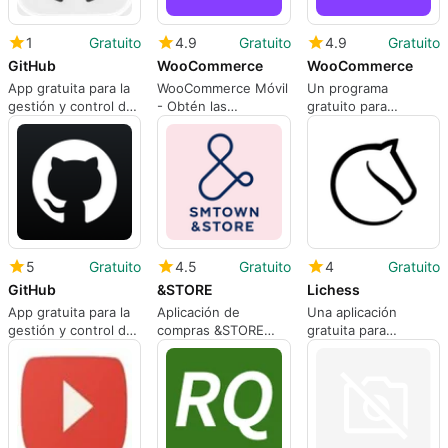
1
Gratuito
4.9
Gratuito
4.9
Gratuito
GitHub
WooCommerce
WooCommerce
App gratuita para la
WooCommerce Móvil
Un programa
gestión y control de
- Obtén las
gratuito para
proyectos
herramientas que
Android, de
necesitas para
Automattic Inc.
administrar tu tienda
en línea.
5
Gratuito
4.5
Gratuito
4
Gratuito
GitHub
&STORE
Lichess
App gratuita para la
Aplicación de
Una aplicación
gestión y control de
compras &STORE
gratuita para
proyectos
para Android
Android, de
lichess.org.