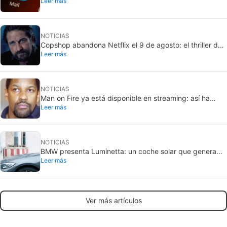
Leer más
seguros que los chats
NOTICIAS
Copshop abandona Netflix el 9 de agosto: el thriller de
Leer más
Gerard Butler apura sus últimos días
NOTICIAS
Man on Fire ya está disponible en streaming: así ha
Leer más
envejecido el thriller de Denzel Washington
NOTICIAS
BMW presenta Luminetta: un coche solar que genera
Leer más
más energía de la que consume
Ver más artículos