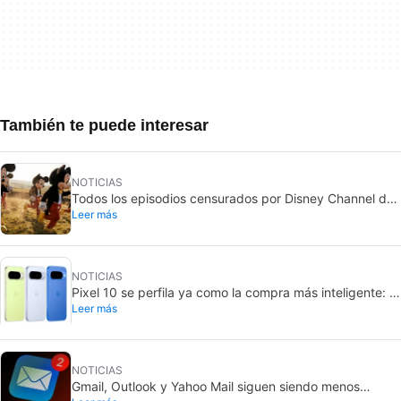
También te puede interesar
NOTICIAS
Todos los episodios censurados por Disney Channel de
Leer más
sus series más queridas… con más o menos motivo
NOTICIAS
Pixel 10 se perfila ya como la compra más inteligente: el
Leer más
Pixel 11 subiría 100 dólares
NOTICIAS
Gmail, Outlook y Yahoo Mail siguen siendo menos