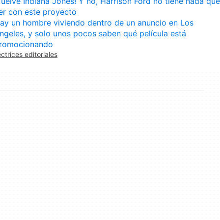
Vuelve Indiana Jones! Y no, Harrison Ford no tiene nada que
er con este proyecto
ay un hombre viviendo dentro de un anuncio en Los
ngeles, y solo unos pocos saben qué película está
romocionando
ectrices editoriales