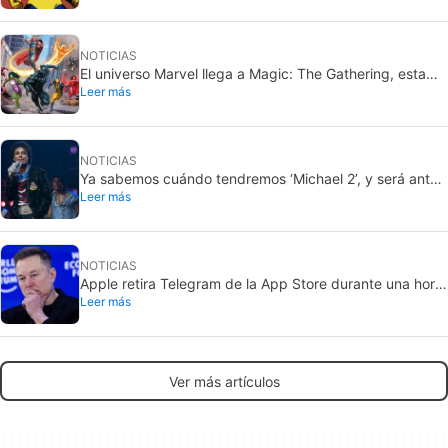
NOTICIAS
El universo Marvel llega a Magic: The Gathering, esta
Leer más
vez por todo lo alto
NOTICIAS
Ya sabemos cuándo tendremos ‘Michael 2’, y será antes
Leer más
de lo que imaginas
NOTICIAS
Apple retira Telegram de la App Store durante una hora,
Leer más
pero no toca X
Ver más artículos