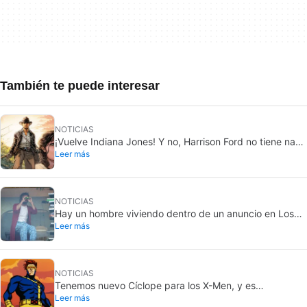
También te puede interesar
NOTICIAS
¡Vuelve Indiana Jones! Y no, Harrison Ford no tiene nada
Leer más
que ver con este proyecto
NOTICIAS
Hay un hombre viviendo dentro de un anuncio en Los
Leer más
Angeles, y solo unos pocos saben qué película está
promocionando
NOTICIAS
Tenemos nuevo Cíclope para los X-Men, y es
Leer más
simplemente perfecto