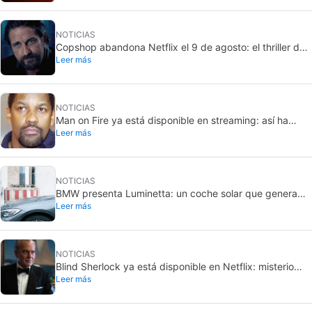
NOTICIAS
Copshop abandona Netflix el 9 de agosto: el thriller de
Leer más
Gerard Butler apura sus últimos días
NOTICIAS
Man on Fire ya está disponible en streaming: así ha
Leer más
envejecido el thriller de Denzel Washington
NOTICIAS
BMW presenta Luminetta: un coche solar que genera
Leer más
más energía de la que consume
NOTICIAS
Blind Sherlock ya está disponible en Netflix: misterio
Leer más
policíaco con un protagonista ciego