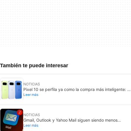
También te puede interesar
NOTICIAS
Pixel 10 se perfila ya como la compra más inteligente: el
Leer más
Pixel 11 subiría 100 dólares
NOTICIAS
Gmail, Outlook y Yahoo Mail siguen siendo menos
Leer más
seguros que los chats