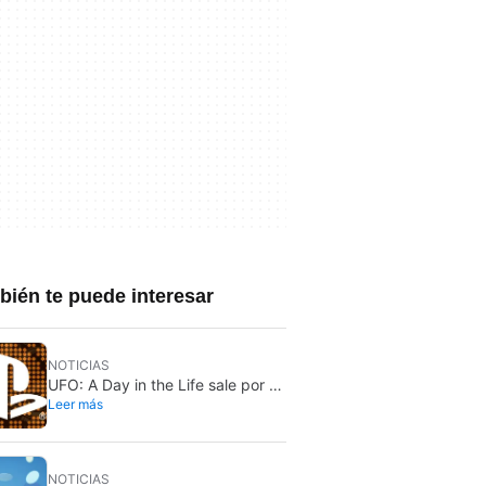
ién te puede interesar
NOTICIAS
UFO: A Day in the Life sale por fin
Leer más
de Japón: llega a PS5 y Nintendo
Switch 2
NOTICIAS