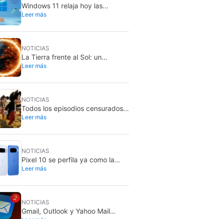
Windows 11 relaja hoy las
Leer más
actualizaciones: más control para
aplazarlas
NOTICIAS
La Tierra frente al Sol: un
Leer más
científico plantea salvarla sin
abandonarla
NOTICIAS
Todos los episodios censurados
Leer más
por Disney Channel de sus series
más queridas… con más o menos
motivo
NOTICIAS
Pixel 10 se perfila ya como la
Leer más
compra más inteligente: el Pixel
11 subiría 100 dólares
NOTICIAS
Gmail, Outlook y Yahoo Mail