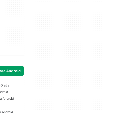
para Android
Gratis
ndroid
a Android
a Android