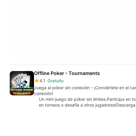
Offline Poker - Tournaments
4.1
Gratuito
Juega al póker sin conexión - ¡Conviértete en el c
conexión!
Un mini-juego de póker sin límites.Participa en 
en torneos o desafía a otros jugadores!Descarga