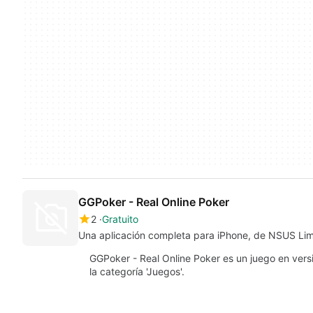
GGPoker - Real Online Poker
2
Gratuito
Una aplicación completa para iPhone, de NSUS Lim
GGPoker - Real Online Poker es un juego en vers
la categoría 'Juegos'.