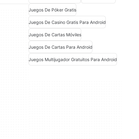
Juegos De Póker Gratis
Juegos De Casino Gratis Para Android
Juegos De Cartas Móviles
Juegos De Cartas Para Android
Juegos Multijugador Gratuitos Para Android