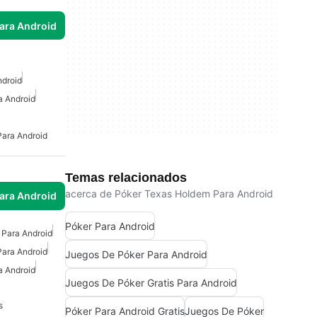
para Android
ndroid
a Android
Para Android
Temas relacionados
acerca de Póker Texas Holdem Para Android
para Android
Póker Para Android
 Para Android
Para Android
Juegos De Póker Para Android
a Android
Juegos De Póker Gratis Para Android
s
Póker Para Android Gratis
Juegos De Póker