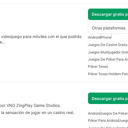
Descargar gratis 
Otras plataformas
 videojuego para móviles con el que podrás
Android
iPhone
de…
Juegos De Casino Gratis
Juegos De Póker Para A
Póker Texas
Póker Texas Holdem Par
Descargar gratis 
a por VNG ZingPlay Game Studios.
la sensación de jugar en un casino real.
Android
Juegos De Póker
Póker Para Android
Juego