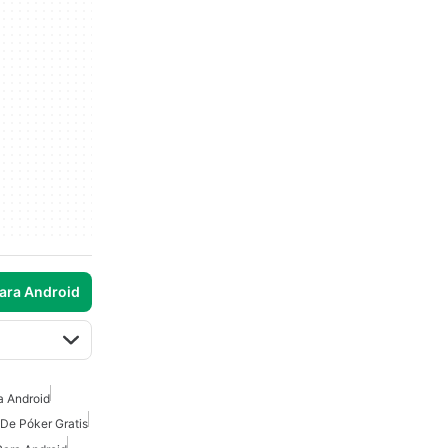
para Android
a Android
De Póker Gratis