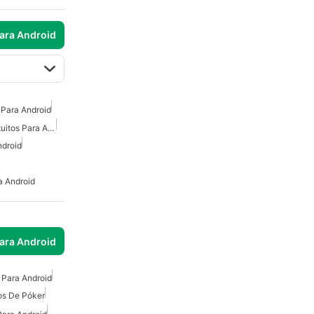
para Android
 Para Android
Juegos Multijugador Gratuitos Para Android
ndroid
a Android
para Android
 Para Android
s De Póker