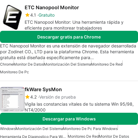
ETC Nanopool Monitor
4.1
Gratuito
ETC Nanopool Monitor: Una herramienta rápida y
eficiente para monitorear trabajadores
Descargar gratis para Chrome
ETC Nanopool Monitor es una extensión de navegador desarrollada
por Zodinet CO., LTD para la plataforma Chrome. Esta herramienta
gratuita está diseñada específicamente para…
Chrome
Monitor De Datos
Monitorización Del Sistema
Monitoreo De Red
Monitoreo De Pc
fkWare SysMon
4.2
Versión de prueba
Vigila las constancias vitales de tu sistema Win 95/98,
NT4/2000
Descargar para Windows
Windows
Monitorización Del Sistema
Monitoreo De Pc Para Windows
Monitoreo De Red
Monitor De Datos
Herramienta De Diagnostico Para Windows