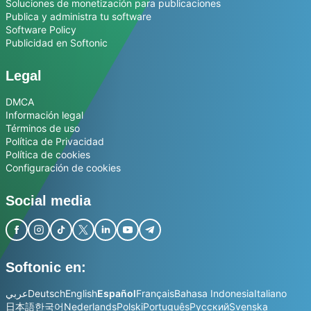
Soluciones de monetización para publicaciones
Publica y administra tu software
Software Policy
Publicidad en Softonic
Legal
DMCA
Información legal
Términos de uso
Política de Privacidad
Política de cookies
Configuración de cookies
Social media
Softonic en:
عربي
Deutsch
English
Español
Français
Bahasa Indonesia
Italiano
日本語
한국어
Nederlands
Polski
Português
Русский
Svenska