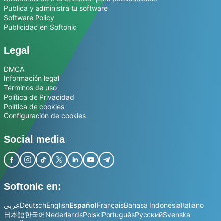
Publica y administra tu software
Software Policy
Publicidad en Softonic
Legal
DMCA
Información legal
Términos de uso
Política de Privacidad
Política de cookies
Configuración de cookies
Social media
Softonic en:
عربي
Deutsch
English
Español
Français
Bahasa Indonesia
Italiano
日本語
한국어
Nederlands
Polski
Português
Русский
Svenska