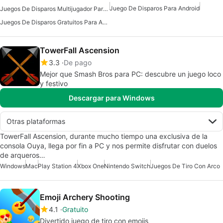
Juego De Disparos Para Android
Juegos De Disparos Multijugador Para Android
Juegos De Disparos Gratuitos Para Android
TowerFall Ascension
3.3
De pago
Mejor que Smash Bros para PC: descubre un juego loco
y festivo
Descargar para Windows
Otras plataformas
TowerFall Ascension, durante mucho tiempo una exclusiva de la
consola Ouya, llega por fin a PC y nos permite disfrutar con duelos
de arqueros…
Windows
Mac
Play Station 4
Xbox One
Nintendo Switch
Juegos De Tiro Con Arco
Emoji Archery Shooting
4.1
Gratuito
Divertido juego de tiro con emojis