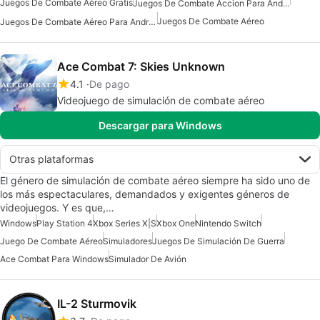
Juegos De Combate Aéreo Gratis
Juegos De Combate Accion Para Android
Juegos De Combate Aéreo
Juegos De Combate Aéreo Para Android
Ace Combat 7: Skies Unknown
4.1
De pago
Videojuego de simulación de combate aéreo
Descargar para Windows
Otras plataformas
El género de simulación de combate aéreo siempre ha sido uno de
los más espectaculares, demandados y exigentes géneros de
videojuegos. Y es que,…
Windows
Play Station 4
Xbox Series X|S
Xbox One
Nintendo Switch
Juego De Combate Aéreo
Simuladores
Juegos De Simulación De Guerra
Ace Combat Para Windows
Simulador De Avión
IL-2 Sturmovik