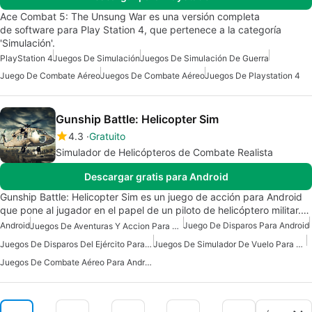
Ace Combat 5: The Unsung War es una versión completa
de software para Play Station 4, que pertenece a la categoría
'Simulación'.
PlayStation 4
Juegos De Simulación
Juegos De Simulación De Guerra
Juego De Combate Aéreo
Juegos De Combate Aéreo
Juegos De Playstation 4
Gunship Battle: Helicopter Sim
4.3
Gratuito
Simulador de Helicópteros de Combate Realista
Descargar gratis para Android
Gunship Battle: Helicopter Sim es un juego de acción para Android
que pone al jugador en el papel de un piloto de helicóptero militar.…
Android
Juego De Disparos Para Android
Juegos De Aventuras Y Accion Para Android
Juegos De Disparos Del Ejército Para Android
Juegos De Simulador De Vuelo Para Android
Juegos De Combate Aéreo Para Android