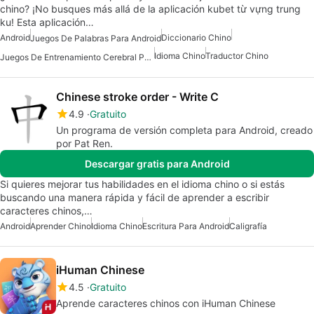
chino? ¡No busques más allá de la aplicación kubet từ vựng trung
ku! Esta aplicación…
Android
Diccionario Chino
Juegos De Palabras Para Android
Idioma Chino
Traductor Chino
Juegos De Entrenamiento Cerebral Para Android
Chinese stroke order - Write C
4.9
Gratuito
Un programa de versión completa para Android, creado
por Pat Ren.
Descargar gratis para Android
Si quieres mejorar tus habilidades en el idioma chino o si estás
buscando una manera rápida y fácil de aprender a escribir
caracteres chinos,…
Android
Aprender Chino
Idioma Chino
Escritura Para Android
Caligrafía
iHuman Chinese
4.5
Gratuito
Aprende caracteres chinos con iHuman Chinese