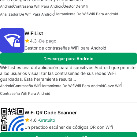
Android
Contraseña Wifi Para Android
Gestor De Wifi
Herramienta De Wifi
Wifi Para Android
Analizador De Wifi Para Android
WiFiList
4.3
De pago
Gestor de contraseñas WiFi para Android
Descargar para Android
WiFiList es una útil aplicación para dispositivos Android que permite
a los usuarios visualizar las contraseñas de sus redes WiFi
guardadas. Esta herramienta resulta…
Android
Contraseña Wifi
Herramienta De Wifi
Wifi Para Android
Clave Wifi
Contraseña Wifi Para Android
WiFi QR Code Scanner
4.6
Gratuito
Un práctico escáner de códigos QR con Wifi