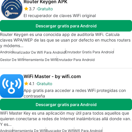
Router Keygen APK
3.7
Gratuito
El recuperador de claves WiFi original
Descargar gratis para Android
Router Keygen es una conocida app de auditoría WiFi. Calcula
claves WPA/WEP de las que se usan por defecto en muchos routers
y módems…
Android
Enrutador Gratis Para Android
Analizador De Wifi Para Android
Gestor De Wifi
Herramienta De Wifi
Enrutador Para Android
WiFi Master - by wifi.com
4.1
Gratuito
App gratis para acceder a redes WiFi protegidas con
contraseña
Descargar gratis para Android
WiFi Master Key es una aplicación muy útil para todos aquellos que
quieren conectarse a redes de Internet inalámbricas allá donde van.
Y es…
Android
Herramienta De Wifi
Buscador De Wifi
Wifi Para Android