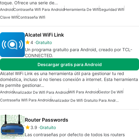
toque. Ofrece una serie de…
Android
Contraseña Wifi Para Android
Herramienta De Wifi
Seguridad Wifi
Clave Wifi
Contraseña Wifi
Alcatel WiFi Link
4
Gratuito
Un programa gratuito para Android, creado por TCL-
CONNECTED.
Descargar gratis para Android
Alcatel WiFi Link es una herramienta útil para gestionar tu red
doméstica, incluso si no tienes conexión a internet. Esta herramienta
te permite gestionar…
Android
Wifi Para Android
Gestor De Wifi
Analizador De Wifi Para Android
Contraseña Wifi Para Android
Analizador De Wifi Gratuito Para Android
Router Passwords
3.9
Gratuito
Las contraseñas por defecto de todos los routers