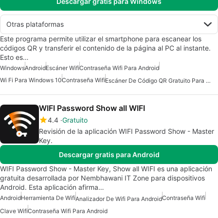
Descargar gratis para Windows
Otras plataformas
Este programa permite utilizar el smartphone para escanear los
códigos QR y transferir el contenido de la página al PC al instante.
Esto es…
Windows
Android
Escáner Wifi
Contraseña Wifi Para Android
Wi Fi Para Windows 10
Contraseña Wifi
Escáner De Código QR Gratuito Para Android
WIFI Password Show all WIFI
4.4
Gratuito
Revisión de la aplicación WIFI Password Show - Master
Key.
Descargar gratis para Android
WIFI Password Show - Master Key, Show all WIFI es una aplicación
gratuita desarrollada por Nembhawani IT Zone para dispositivos
Android. Esta aplicación afirma…
Android
Herramienta De Wifi
Contraseña Wifi
Analizador De Wifi Para Android
Clave Wifi
Contraseña Wifi Para Android