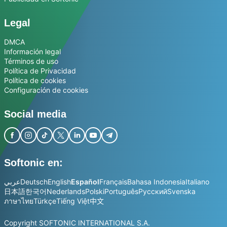
Legal
DMCA
Información legal
Términos de uso
Política de Privacidad
Política de cookies
Configuración de cookies
Social media
Softonic en:
عربي
Deutsch
English
Español
Français
Bahasa Indonesia
Italiano
日本語
한국어
Nederlands
Polski
Português
Русский
Svenska
ภาษาไทย
Türkçe
Tiếng Việt
中文
Copyright SOFTONIC INTERNATIONAL S.A.