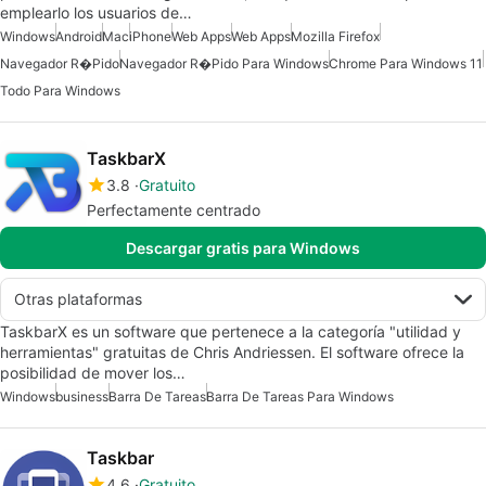
emplearlo los usuarios de…
Windows
Android
Mac
iPhone
Web Apps
Web Apps
Mozilla Firefox
Navegador R�pido
Navegador R�pido Para Windows
Chrome Para Windows 11
Todo Para Windows
TaskbarX
3.8
Gratuito
Perfectamente centrado
Descargar gratis para Windows
Otras plataformas
TaskbarX es un software que pertenece a la categoría "utilidad y
herramientas" gratuitas de Chris Andriessen. El software ofrece la
posibilidad de mover los…
Windows
business
Barra De Tareas
Barra De Tareas Para Windows
Taskbar
4.6
Gratuito