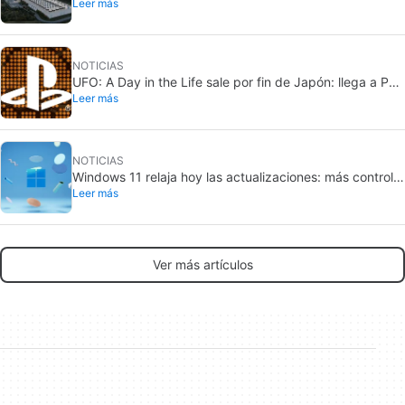
Leer más
millones en California: crece la oposición local
NOTICIAS
UFO: A Day in the Life sale por fin de Japón: llega a PS5
Leer más
y Nintendo Switch 2
NOTICIAS
Windows 11 relaja hoy las actualizaciones: más control
Leer más
para aplazarlas
Ver más artículos