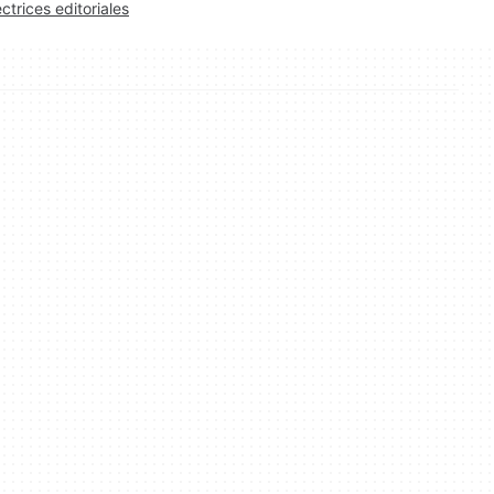
ectrices editoriales