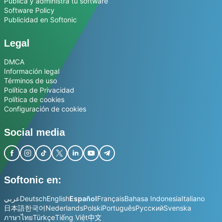
Publica y administra tu software
Software Policy
Publicidad en Softonic
Legal
DMCA
Información legal
Términos de uso
Política de Privacidad
Política de cookies
Configuración de cookies
Social media
Softonic en:
عربي
Deutsch
English
Español
Français
Bahasa Indonesia
Italiano
日本語
한국어
Nederlands
Polski
Português
Русский
Svenska
ภาษาไทย
Türkçe
Tiếng Việt
中文