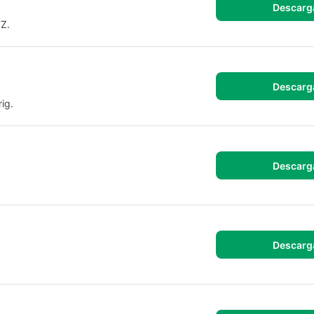
Descarg
Z.
Descarg
ig.
Descarg
Descarg