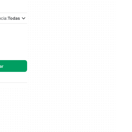
ncia:
Todas
ar