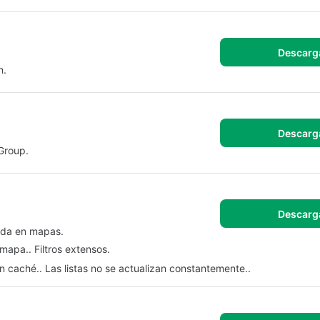
Descarg
m.
Descarg
Group.
Descarg
ada en mapas.
apa.. Filtros extensos.
n caché.. Las listas no se actualizan constantemente..