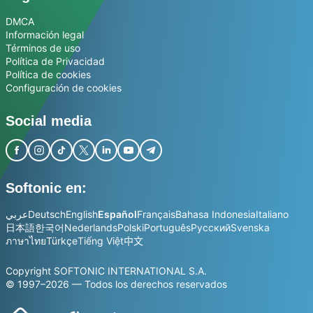
DMCA
Información legal
Términos de uso
Política de Privacidad
Política de cookies
Configuración de cookies
Social media
Softonic en:
عربي
Deutsch
English
Español
Français
Bahasa Indonesia
Italiano
日本語
한국어
Nederlands
Polski
Português
Русский
Svenska
ภาษาไทย
Türkçe
Tiếng Việt
中文
Copyright SOFTONIC INTERNATIONAL S.A.
© 1997–2026 — Todos los derechos reservados