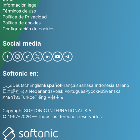
Información legal
Términos de uso
Política de Privacidad
Política de cookies
Configuración de cookies
Social media
Softonic en:
عربي
Deutsch
English
Español
Français
Bahasa Indonesia
Italiano
日本語
한국어
Nederlands
Polski
Português
Русский
Svenska
ภาษาไทย
Türkçe
Tiếng Việt
中文
Copyright SOFTONIC INTERNATIONAL S.A.
© 1997–2026 — Todos los derechos reservados