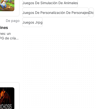
Juegos De Simulación De Animales
Juegos De Personalización De Personajes
Dlc
De pago
Juegos Jrpg
Pines
nes: un
PG de cría
aurios para
ión
ra