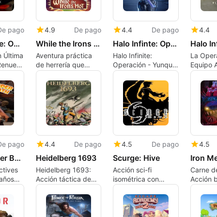
De pago
4.9
De pago
4.4
De pago
4.4
Halo Infinite: Operation - Last Stand
While the Irons Hot
Halo Infinte: Operation - Anvil
 Última
Aventura práctica
Halo Infinite:
La Oper
Renueva
de herrería que
Operación - Yunque
Equipo A
or de
reconstruye un
expande el
con el c
 con
pueblo
multijugador con
Firefight
ate
enfoque en
cosméti
Sangheili
Equipo 
De pago
4.4
De pago
4.5
De pago
4.5
Clue: Murder By Death
Heidelberg 1693
Scurge: Hive
Iron M
ctives
Heidelberg 1693:
Acción sci-fi
Carne de
 años
Acción táctica de
isométrica con
Acción b
mosquete en la
exploración tensa
correr y
nes
Alemania gótica del
impulsada por
con un e
as y
siglo XVII
infecciones y jefes
pixelad
espeluz