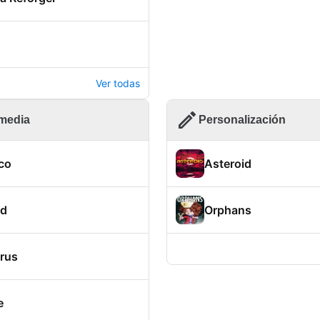
Ver todas
imedia
Personalización
co
Asteroid
id
Orphans
rus
e