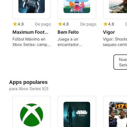
ramificados
4.9
De pago
4.8
De pago
4.8
Maximum Football
Bem Feito
Vigor
Fútbol Máximo en
Juega a un
Vigor: Shoot
Xbox Series: campo
encantador
saqueo cent
de juego sandbox
simulador de vida
la extracción
con profunda
que oculta horror
ambientado e
Nue
personalización
psicológico
Noruega de
Seri
posguerra
Apps populares
para Xbox Series X|S