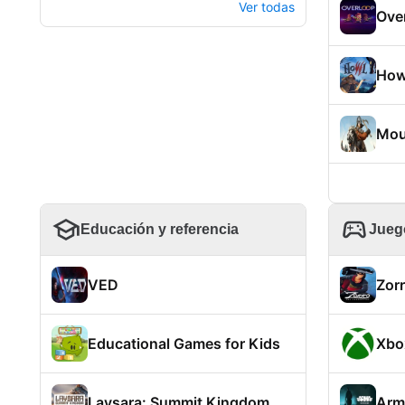
Ver todas
Ove
How
Moun
Educación y referencia
Jueg
VED
Zorr
Educational Games for Kids
Xbo
Laysara: Summit Kingdom
Arm