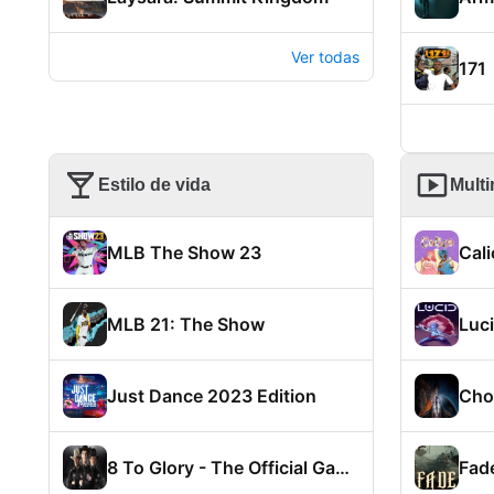
Ver todas
171
Estilo de vida
Mult
MLB The Show 23
Cali
MLB 21: The Show
Luc
Just Dance 2023 Edition
Cho
8 To Glory - The Official Game of the PBR
Fad