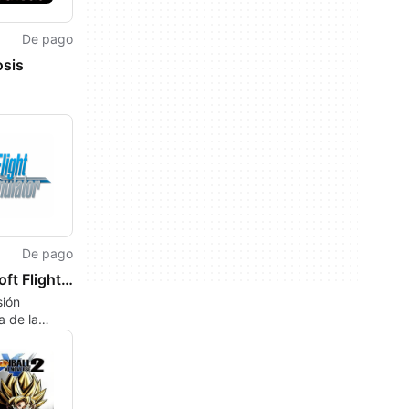
De pago
sis
De pago
Microsoft Flight Simulator 2020
sión
a de la
ón para
ies X|S, de
tudio.