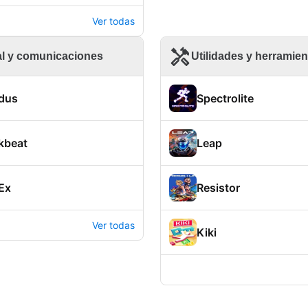
Ver todas
al y comunicaciones
Utilidades y herramie
dus
Spectrolite
kbeat
Leap
Ex
Resistor
Ver todas
Kiki