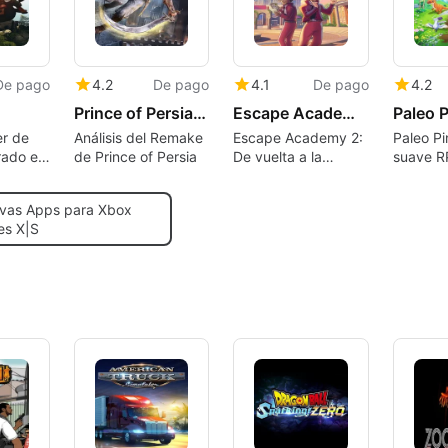
De pago
4.2
De pago
4.1
De pago
4.2
Prince of Persia: The Sands of Time
Escape Academy 2: Back 2 School
Paleo 
er de
Análisis del Remake
Escape Academy 2:
Paleo Pi
rado en
de Prince of Persia
De vuelta a la
suave R
escuela, una
de dinos
n la
secuela de
explorac
vas Apps para Xbox
rompecabezas de
acogedo
es X|S
misterio en el
campus