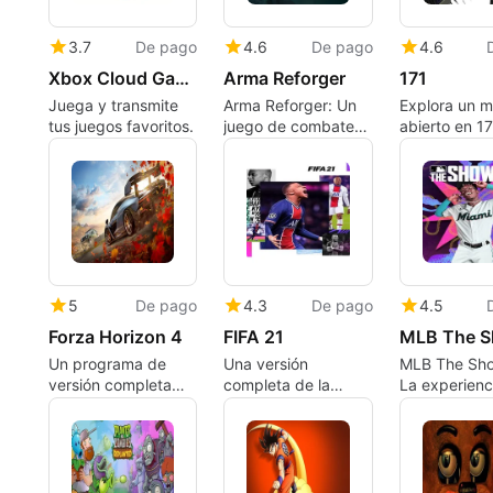
3.7
De pago
4.6
De pago
4.6
Xbox Cloud Gaming
Arma Reforger
171
Juega y transmite
Arma Reforger: Un
Explora un 
tus juegos favoritos.
juego de combate
abierto en 1
frío versátil y realista
para Xbox Series
X|S.
5
De pago
4.3
De pago
4.5
Forza Horizon 4
FIFA 21
Un programa de
Una versión
MLB The Sho
versión completa
completa de la
La experienc
para Xbox Series
aplicación para
béisbol reali
X|S, desarrollado
Xbox Series X|S, de
por Playground
EA Vancouver.
Games.