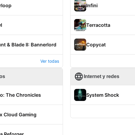
rloop
Infini
l
Terracotta
t & Blade II: Bannerlord
Copycat
Ver todas
os
Internet y redes
o: The Chronicles
System Shock
x Cloud Gaming
a Reforger