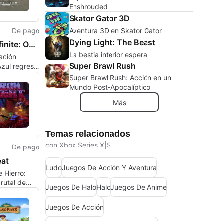
Enshrouded
Skator Gator 3D
Aventura 3D en Skator Gator
De pago
Dying Light: The Beast
Halo Infinite: Operation Blue Team
La bestia interior espera
ación
Super Brawl Rush
zul regresa
lásico
Super Brawl Rush: Acción en un
 y
Mundo Post-Apocalíptico
cos del
Más
Azul
Temas relacionados
con Xbox Series X|S
De pago
eat
Ludo
Juegos De Acción Y Aventura
 Hierro:
rutal de
Juegos De Halo
Halo
Juegos De Anime
 disparar
stilo
Juegos De Acción
o
nante