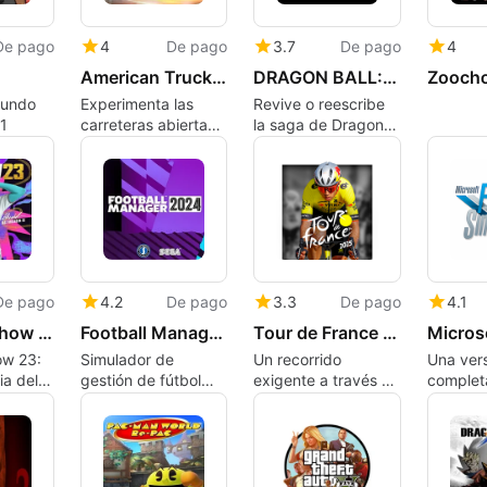
De pago
4
De pago
3.7
De pago
4
American Truck Simulator
DRAGON BALL: Sparking! ZERO
Zoocho
mundo
Experimenta las
Revive o reescribe
71
carreteras abiertas
la saga de Dragon
en American Truck
Ball
Simulator
De pago
4.2
De pago
3.3
De pago
4.1
MLB The Show 23
Football Manager 2024
Tour de France 2025
w 23:
Simulador de
Un recorrido
Una ver
ia del
gestión de fútbol
exigente a través de
complet
sta
premium
etapas legendarias
aplicaci
Xbox Ser
Asobo S