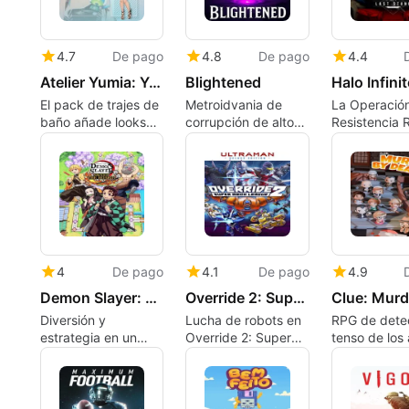
4.7
De pago
4.8
De pago
4.4
Atelier Yumia: Yumia and Flammi Swimsuit Set
Blightened
El pack de trajes de
Metroidvania de
La Operación
baño añade looks
corrupción de alto
Resistencia 
veraniegos a los
riesgo con líneas de
el Multijugad
personajes de JRPG
tiempo fracturadas
Halo Infinite
y jefes
Nuevo Comb
4
De pago
4.1
De pago
4.9
Demon Slayer: Kimetsu no Yaiba - Sweep the Board
Override 2: Super Mech League - Ultraman Deluxe Edition
Diversión y
Lucha de robots en
RPG de dete
estrategia en un
Override 2: Super
tenso de los
juego de mesa
Mech League
30 con
investigacio
cronometrad
resultados