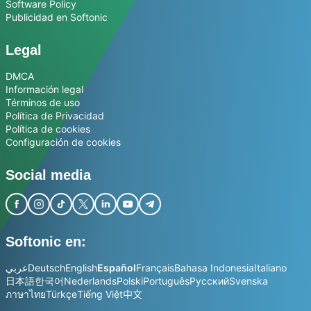
Software Policy
Publicidad en Softonic
Legal
DMCA
Información legal
Términos de uso
Política de Privacidad
Política de cookies
Configuración de cookies
Social media
Softonic en:
عربي
Deutsch
English
Español
Français
Bahasa Indonesia
Italiano
日本語
한국어
Nederlands
Polski
Português
Русский
Svenska
ภาษาไทย
Türkçe
Tiếng Việt
中文