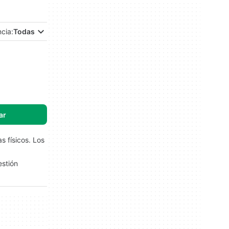
ncia:
Todas
ar
 físicos. Los
estión