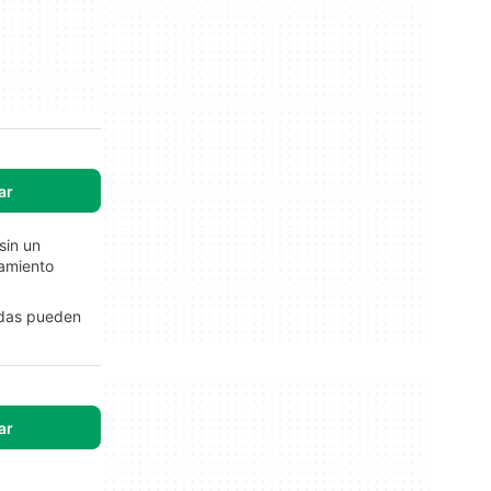
ar
sin un
tamiento
adas pueden
ar