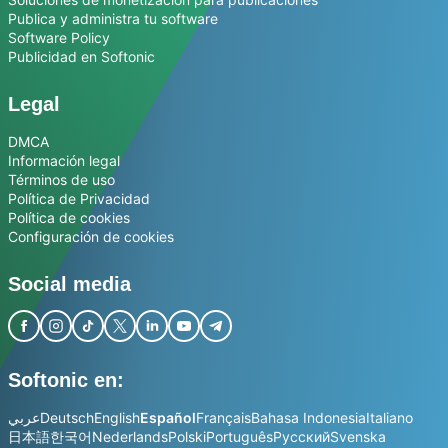
Publica y administra tu software
Software Policy
Publicidad en Softonic
Legal
DMCA
Información legal
Términos de uso
Política de Privacidad
Política de cookies
Configuración de cookies
Social media
Softonic en:
عربي
Deutsch
English
Español
Français
Bahasa Indonesia
Italiano
日本語
한국어
Nederlands
Polski
Português
Русский
Svenska