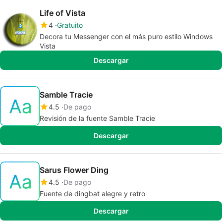
Life of Vista
4
Gratuito
Decora tu Messenger con el más puro estilo Windows
Vista
Descargar
Samble Tracie
4.5
De pago
Revisión de la fuente Samble Tracie
Descargar
Sarus Flower Ding
4.5
De pago
Fuente de dingbat alegre y retro
Descargar