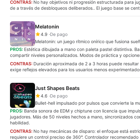
CONTRAS:
No hay objetivos ni progresión estructurada para j
de a través de desbloqueos deliberados.. El juego base se centr
Melatonin
4.9
De pago
Melatonin: un juego rítmico onírico que fusiona sue
PROS:
Estética dibujada a mano con paleta pastel distintiva. B
compartir niveles personalizados. Modos de práctica y opciones
CONTRAS:
Duración aproximada de 2 a 3 horas puede resultar 
exige reflejos elevados para los usuarios menos experimentado
Just Shapes Beats
4.6
De pago
Bullet-hell impulsado por pulsos que convierte la m
PROS:
Banda sonora de EDM y chiptune con licencia que impulsa
jugadores. Más de 50 niveles hechos a mano, sincronizados co
habilidad.
CONTRAS:
No hay mecánicas de disparo: el enfoque está estric
requiere un control preciso de 360°. Controlador recomendado pa