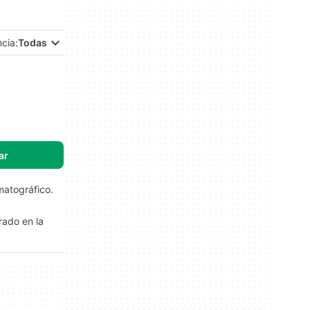
ncia:
Todas
ar
matográfico.
rado en la