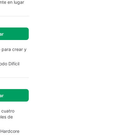
nte en lugar
ar
 para crear y
do Difícil
ar
 cuatro
les de
o Hardcore