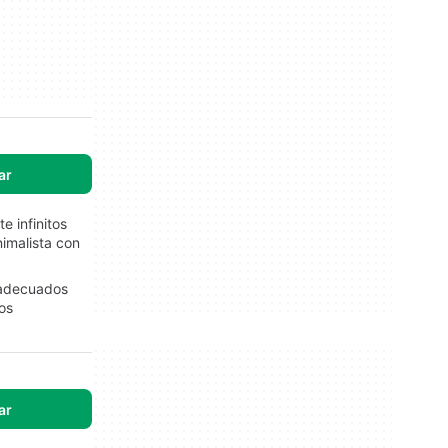
ar
 infinitos
nimalista con
r adecuados
os
ar