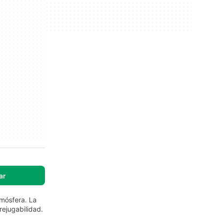
ar
tmósfera. La
rejugabilidad.