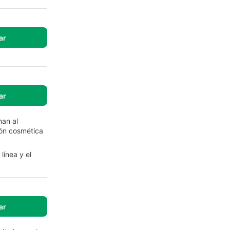
ar
ar
nan al
ión cosmética
línea y el
ar