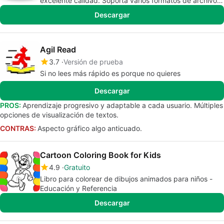
excelente calidad. Soporta varios formatos de archivos
de cómic, tales como cbr, cbt, cbw y cbz.
Descargar
Agil Read
3.7
Versión de prueba
Si no lees más rápido es porque no quieres
Descargar
PROS:
Aprendizaje progresivo y adaptable a cada usuario. Múltiples
opciones de visualización de textos.
CONTRAS:
Aspecto gráfico algo anticuado.
Cartoon Coloring Book for Kids
4.9
Gratuito
Libro para colorear de dibujos animados para niños -
Educación y Referencia
Descargar