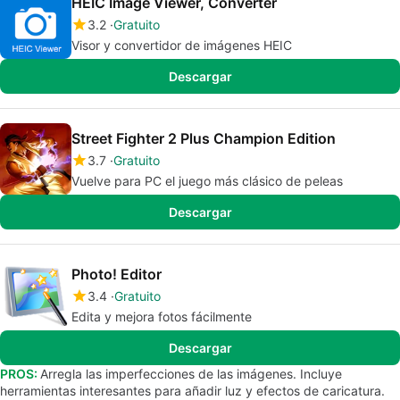
HEIC Image Viewer, Converter
3.2
Gratuito
Visor y convertidor de imágenes HEIC
Descargar
Street Fighter 2 Plus Champion Edition
3.7
Gratuito
Vuelve para PC el juego más clásico de peleas
Descargar
Photo! Editor
3.4
Gratuito
Edita y mejora fotos fácilmente
Descargar
PROS:
Arregla las imperfecciones de las imágenes. Incluye
herramientas interesantes para añadir luz y efectos de caricatura.