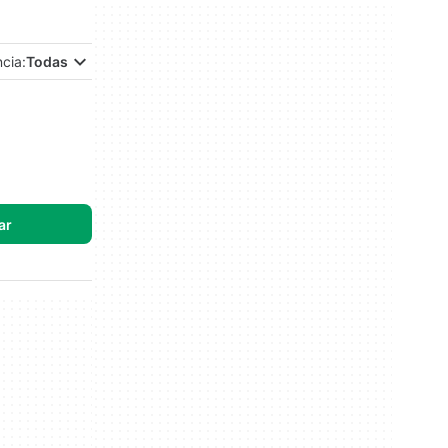
ncia:
Todas
ar