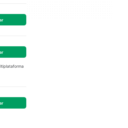
ar
ar
ltiplataforma
ar