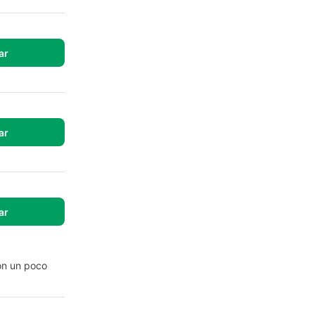
ar
ar
ar
on un poco