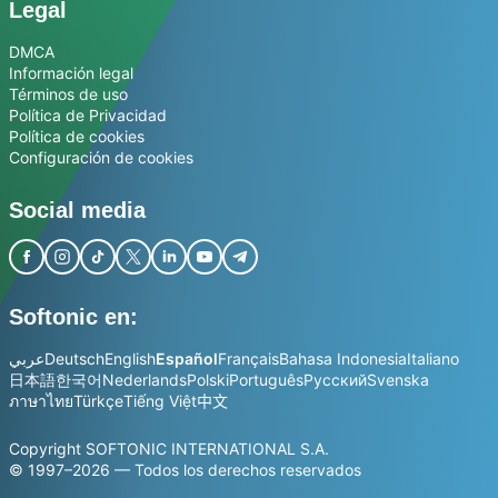
Legal
DMCA
Información legal
Términos de uso
Política de Privacidad
Política de cookies
Configuración de cookies
Social media
Softonic en:
عربي
Deutsch
English
Español
Français
Bahasa Indonesia
Italiano
日本語
한국어
Nederlands
Polski
Português
Русский
Svenska
ภาษาไทย
Türkçe
Tiếng Việt
中文
Copyright SOFTONIC INTERNATIONAL S.A.
© 1997–2026 — Todos los derechos reservados