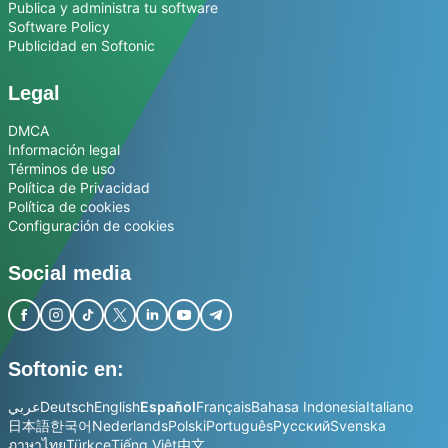
Publica y administra tu software
Software Policy
Publicidad en Softonic
Legal
DMCA
Información legal
Términos de uso
Política de Privacidad
Política de cookies
Configuración de cookies
Social media
Softonic en:
عربي
Deutsch
English
Español
Français
Bahasa Indonesia
Italiano
日本語
한국어
Nederlands
Polski
Português
Русский
Svenska
ภาษาไทย
Türkçe
Tiếng Việt
中文