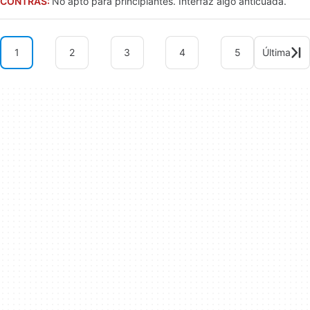
CONTRAS:
No apto para principiantes. Interfaz algo anticuada.
1
2
3
4
5
Última