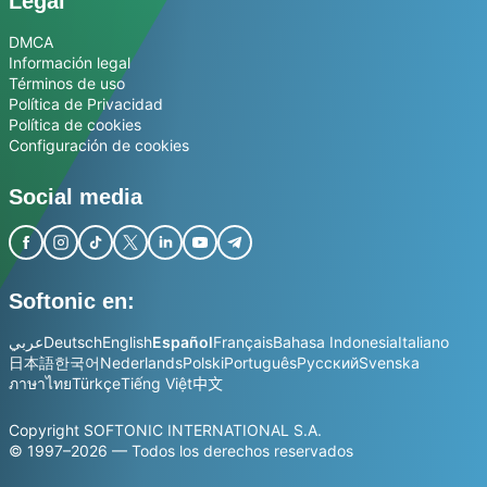
Legal
DMCA
Información legal
Términos de uso
Política de Privacidad
Política de cookies
Configuración de cookies
Social media
Softonic en:
عربي
Deutsch
English
Español
Français
Bahasa Indonesia
Italiano
日本語
한국어
Nederlands
Polski
Português
Русский
Svenska
ภาษาไทย
Türkçe
Tiếng Việt
中文
Copyright SOFTONIC INTERNATIONAL S.A.
© 1997–2026 — Todos los derechos reservados