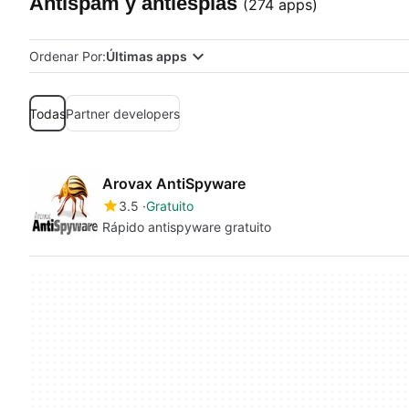
Antispam y antiespías
(274 apps)
Ordenar Por:
Últimas apps
Todas
Partner developers
Arovax AntiSpyware
3.5
Gratuito
Rápido antispyware gratuito