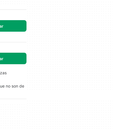
ar
ar
azas
que no son de