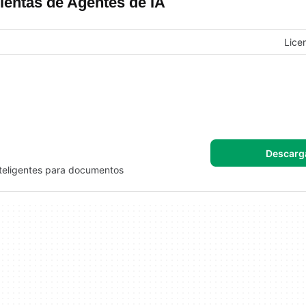
entas de Agentes de IA
Lice
Descarg
nteligentes para documentos