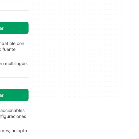
ar
mpatible con
o fuente
o multilingüe.
ar
 accionables
nfiguraciones
dores; no apto