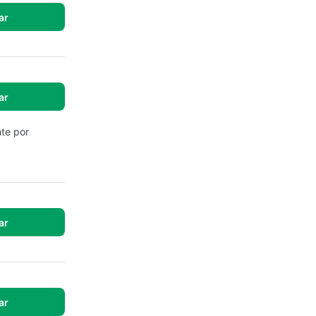
ar
ar
nte por
ar
ar