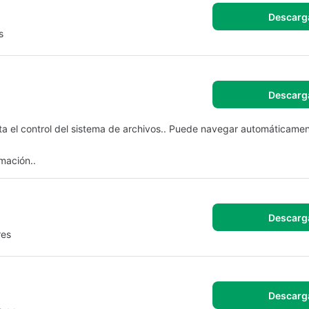
Descarg
s
Descarg
ta el control del sistema de archivos.. Puede navegar automáticame
amación..
Descarg
res
Descarg