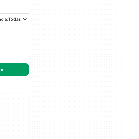
ncia:
Todas
ar