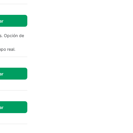
ar
s. Opción de
po real.
ar
ar