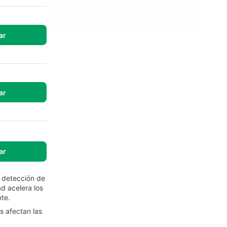
ar
ar
ar
 detección de
d acelera los
te.
s afectan las