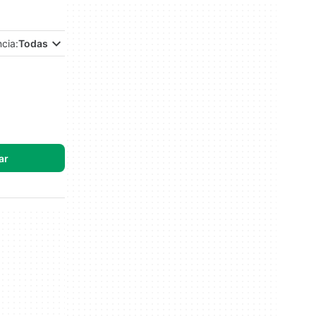
ncia:
Todas
ar