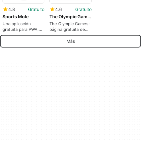
4.8
Gratuito
4.6
Gratuito
Sports Mole
The Olympic Games
Una aplicación
The Olympic Games:
gratuita para PWA,
página gratuita de
de Sports Mole Ltd.
información
Más