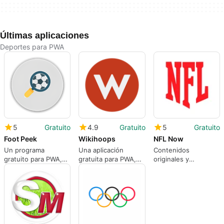
Últimas aplicaciones
Deportes para PWA
5
Gratuito
4.9
Gratuito
5
Gratuito
Foot Peek
Wikihoops
NFL Now
Un programa
Una aplicación
Contenidos
gratuito para PWA,
gratuita para PWA,
originales y
por Romain Parage.
por Wikihoops.com.
destacados de Fre
NFL