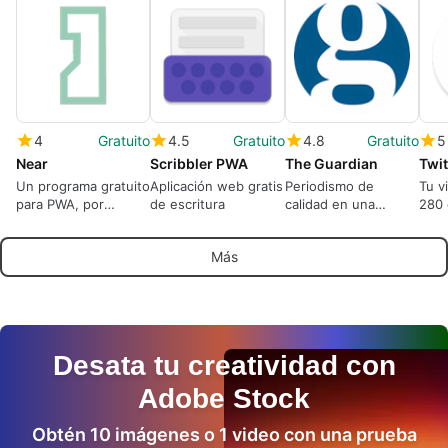
4
Gratuito
4.5
Gratuito
4.8
Gratuito
5
Near
Scribbler PWA
The Guardian
Twit
Un programa gratuito
Aplicación web gratis
Periodismo de
Tu v
para PWA, por
de escritura
calidad en una
280 
Idgo.me.
aplicación
Más
Desata tu creatividad con
Adobe Stock
Obtén 10 imágenes o 1 video con una prueba