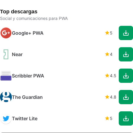
Top descargas
Social y comunicaciones para PWA
Google+ PWA
5
Near
4
Scribbler PWA
4.5
The Guardian
4.8
Twitter Lite
5