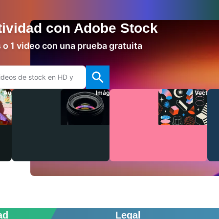
tividad con Adobe Stock
o 1 video con una prueba gratuita
Audio
Imágenes
Vectore
ad
Legal