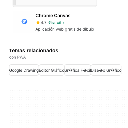
Chrome Canvas
4.7
Gratuito
Aplicación web gratis de dibujo
Temas relacionados
con PWA
Google Drawing
Editor Gráfico
Gr�fica F�cil
Dise�o Gr�fico