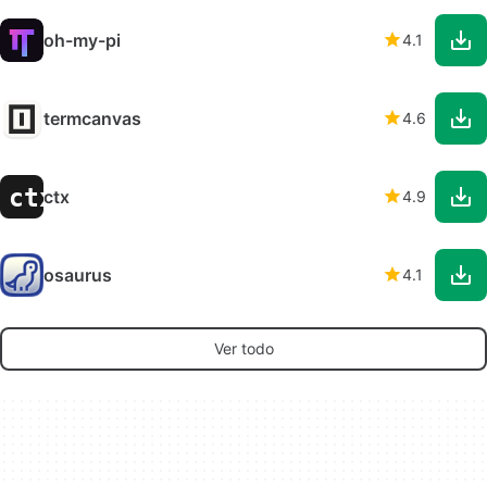
oh-my-pi
4.1
termcanvas
4.6
ctx
4.9
osaurus
4.1
Ver todo