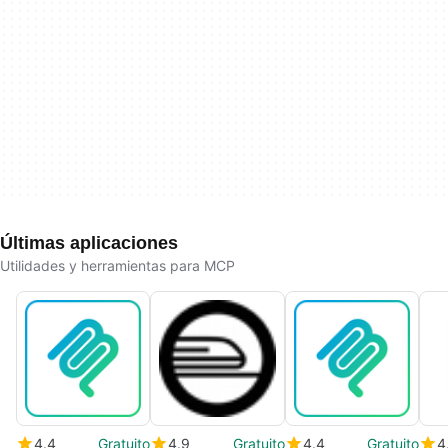
Últimas aplicaciones
Utilidades y herramientas para MCP
4.4
Gratuito
4.9
Gratuito
4.4
Gratuito
4