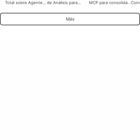
Total sobre Agentes
de Análisis para
MCP para consolidar
Conv
AI
Claude Code
el contexto del
Efic
código del proyecto
Min
Más
para LLMs