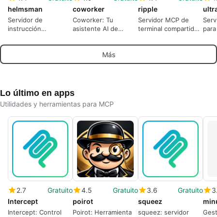
helmsman
coworker
ripple
ult
Servidor de
Coworker: Tu
Servidor MCP de
Serv
instrucción
asistente AI de
terminal compartido
para
adaptativa que
trabajo
para desarrollo
asis
localiza mensajes a
asistido por IA visible
edic
Más
máquina y modelo
arch
Lo último en apps
Utilidades y herramientas para MCP
2.7
Gratuito
4.5
Gratuito
3.6
Gratuito
3
Intercept
poirot
squeez
min
Intercept: Control
Poirot: Herramienta
squeez: servidor
Gest