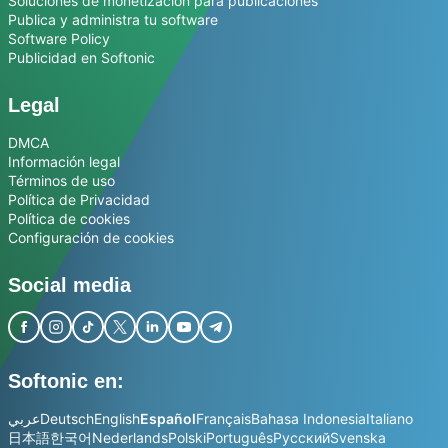
Soluciones de monetización para publicaciones
Publica y administra tu software
Software Policy
Publicidad en Softonic
Legal
DMCA
Información legal
Términos de uso
Política de Privacidad
Política de cookies
Configuración de cookies
Social media
Softonic en:
عربي
Deutsch
English
Español
Français
Bahasa Indonesia
Italiano
日本語
한국어
Nederlands
Polski
Português
Русский
Svenska