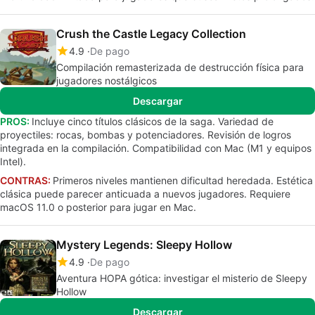
Crush the Castle Legacy Collection
4.9
De pago
Compilación remasterizada de destrucción física para
jugadores nostálgicos
Descargar
PROS:
Incluye cinco títulos clásicos de la saga. Variedad de
proyectiles: rocas, bombas y potenciadores. Revisión de logros
integrada en la compilación. Compatibilidad con Mac (M1 y equipos
Intel).
CONTRAS:
Primeros niveles mantienen dificultad heredada. Estética
clásica puede parecer anticuada a nuevos jugadores. Requiere
macOS 11.0 o posterior para jugar en Mac.
Mystery Legends: Sleepy Hollow
4.9
De pago
Aventura HOPA gótica: investigar el misterio de Sleepy
Hollow
Descargar