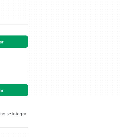
ar
ar
no se integra