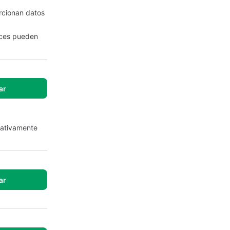
rcionan datos
veces pueden
ar
elativamente
ar