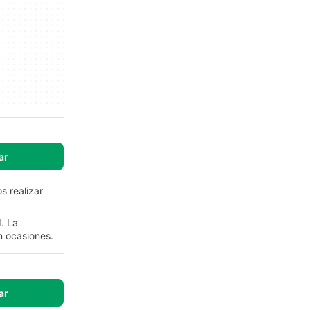
ar
s realizar
. La
n ocasiones.
ar