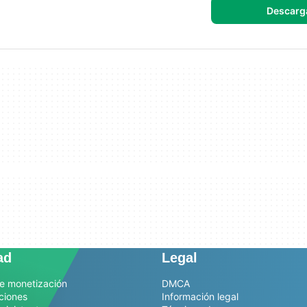
Descarg
ad
Legal
e monetización
DMCA
ciones
Información legal