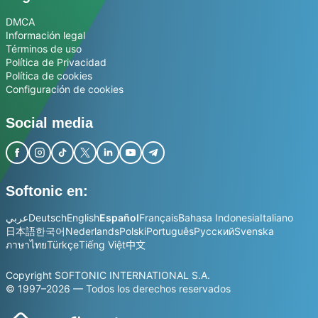
DMCA
Información legal
Términos de uso
Política de Privacidad
Política de cookies
Configuración de cookies
Social media
Softonic en:
عربي
Deutsch
English
Español
Français
Bahasa Indonesia
Italiano
日本語
한국어
Nederlands
Polski
Português
Русский
Svenska
ภาษาไทย
Türkçe
Tiếng Việt
中文
Copyright SOFTONIC INTERNATIONAL S.A.
© 1997–2026 — Todos los derechos reservados