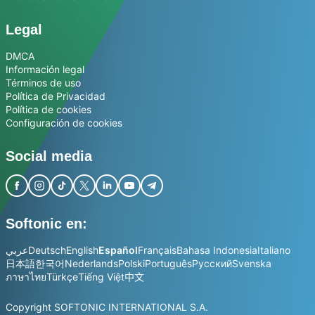
Legal
DMCA
Información legal
Términos de uso
Política de Privacidad
Política de cookies
Configuración de cookies
Social media
Softonic en:
عربي
Deutsch
English
Español
Français
Bahasa Indonesia
Italiano
日本語
한국어
Nederlands
Polski
Português
Русский
Svenska
ภาษาไทย
Türkçe
Tiếng Việt
中文
Copyright SOFTONIC INTERNATIONAL S.A.