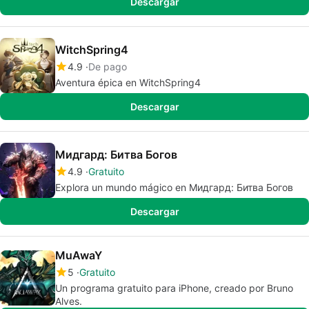
Descargar
WitchSpring4
4.9
De pago
Aventura épica en WitchSpring4
Descargar
Мидгард: Битва Богов
4.9
Gratuito
Explora un mundo mágico en Мидгард: Битва Богов
Descargar
MuAwaY
5
Gratuito
Un programa gratuito para iPhone, creado por Bruno
Alves.