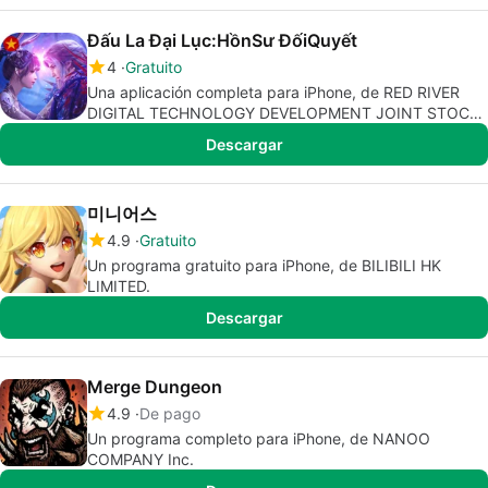
Đấu La Đại Lục:HồnSư ĐốiQuyết
4
Gratuito
Una aplicación completa para iPhone, de RED RIVER
DIGITAL TECHNOLOGY DEVELOPMENT JOINT STOCK
COMPANY.
Descargar
미니어스
4.9
Gratuito
Un programa gratuito para iPhone, de BILIBILI HK
LIMITED.
Descargar
Merge Dungeon
4.9
De pago
Un programa completo para iPhone, de NANOO
COMPANY Inc.