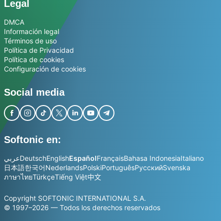
Legal
DMCA
Información legal
Términos de uso
Política de Privacidad
Política de cookies
Configuración de cookies
Social media
Softonic en:
عربي
Deutsch
English
Español
Français
Bahasa Indonesia
Italiano
日本語
한국어
Nederlands
Polski
Português
Русский
Svenska
ภาษาไทย
Türkçe
Tiếng Việt
中文
Copyright SOFTONIC INTERNATIONAL S.A.
© 1997–2026 — Todos los derechos reservados