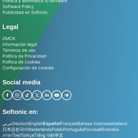
Publica y administra tu software
Software Policy
Publicidad en Softonic
Legal
DMCA
Información legal
Términos de uso
Política de Privacidad
Política de cookies
Configuración de cookies
Social media
Softonic en:
عربي
Deutsch
English
Español
Français
Bahasa Indonesia
Italiano
日本語
한국어
Nederlands
Polski
Português
Русский
Svenska
ภาษาไทย
Türkçe
Tiếng Việt
中文